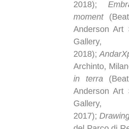
2018);
Embr
moment
(Beatr
Anderson Art
Gallery, 
2018);
AndarX
Archinto, Mila
in terra
(Beatr
Anderson Art
Gallery, 
2017);
Drawin
del Parco di R