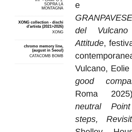
e inter
SOPRA LA
MONTAGNA
GRANPAVESE e
XONG collection - dischi
d'artista (2021>2026)
del Vulcano 
XONG
Attitude
, festiv
chromo memory line,
(august in Seoul)
contemporanea
CATACOMB BOMB
Vulcano, Eolie
good compa
Roma 202
neutral Poi
steps, Revisi
Shelley Ho