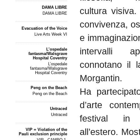
DAMA LIBRE
cultura visiva
DAMA LIBRE
convivenza, o
Evacuation of the Voice
Live Arts Week VI
e immaginazion
intervalli a
L’ospedale
fantasma/Walsgrave
Hospital Coventry
connotano il l
L’ospedale
fantasma/Walsgrave
Hospital Coventry
Morgantin.
Peng on the Beach
Ha partecipat
Peng on the Beach
d’arte conte
Untraced
Untraced
festival in
all’estero. Most
VIP = Violation of the
Pauli exclusion principle
VIP - CAMPO 1.