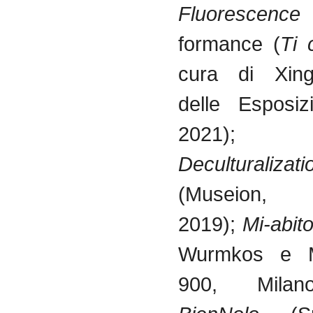
Fluorescenc
formance (
Ti 
cura di Xing
delle Esposi
2021
Deculturalizati
(Museion,
2019);
Mi-abit
Wurmkos e 
900, Milan