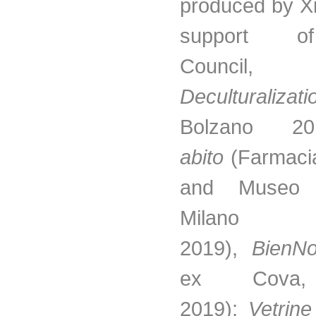
produced by Xi
support of
Counc
Deculturalizati
Bolzano 2
abito
(Farmac
and Museo 
Milano
2019),
BienNo
ex Cova,
2019);
Vetrine