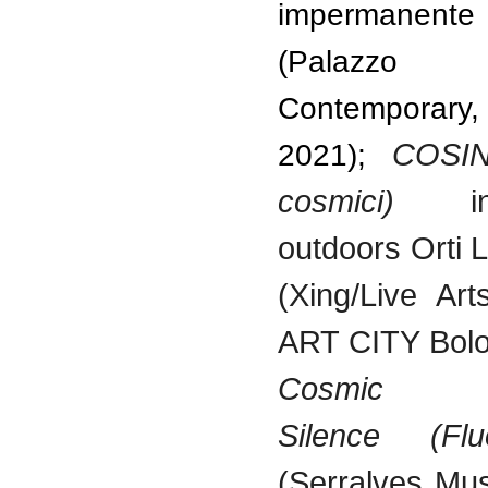
impermanente
(Palaz
Contempora
COSIN
2021);
cosmici)
inst
outdoors Orti
(Xing/Live Ar
ART CITY Bolo
Cosmic
Silence (Flu
(Serralves Mu