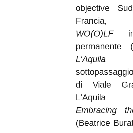
objective Sud
Francia,
WO(O)LF
i
permanente
L'Aquila
n
sottopassaggi
di Viale G
L'Aquila
Embracing t
(Beatrice Bura