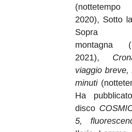
(nottetem
2020), Sotto 
Sopr
montagna (n
2021),
Crona
viaggio breve,
minuti
(nottete
Ha pubblicato
disco
COSMIC
5, fluoresce