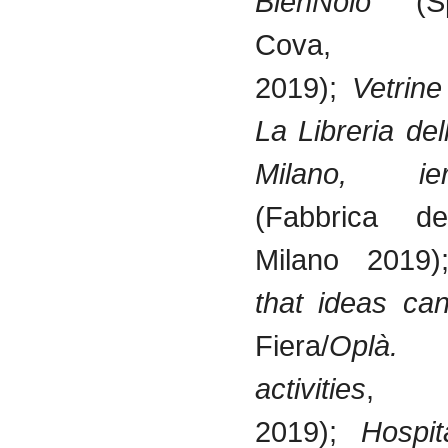
BienNolo
(Sp
Cova, 
2019);
Vetrine
La Libreria de
Milano, ie
(Fabbrica de
Milano 2019
that ideas c
Fiera/
Oplà. P
activities
, B
2019);
Hospit