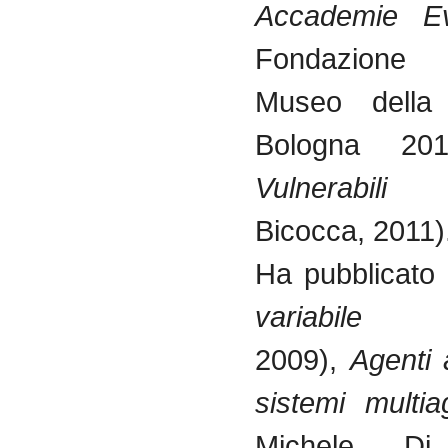
Accademie Ev
Fondazione F
Museo della 
Bologna 20
Vulnerabili
(H
Bicocca, 2011)
Ha pubblicato i
variabil
2009),
Agenti
sistemi multia
Michele Di