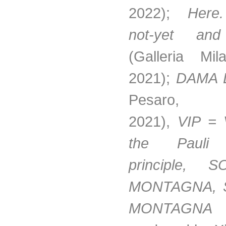
2022);
Here
not-yet an
(Galleria Mil
2021);
DAMA 
Pesaro, 
2021),
VIP = V
the Pauli 
principle,
MONTAGNA, 
MONTAGN