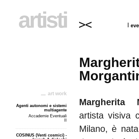
artisti
eve
Margheri
Morganti
art work
Margherita 
Agenti autonomi e sistemi
multiagente
artista visiva
Accademie Eventuali
II
Milano, è nat
COSINUS (Venti cosmici) -