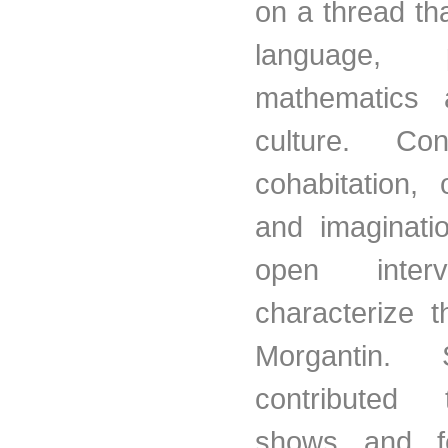
on a thread th
language, ph
mathematics 
culture. Co
cohabitation, 
and imaginati
open inter
characterize 
Morgantin.
contributed
shows and fe