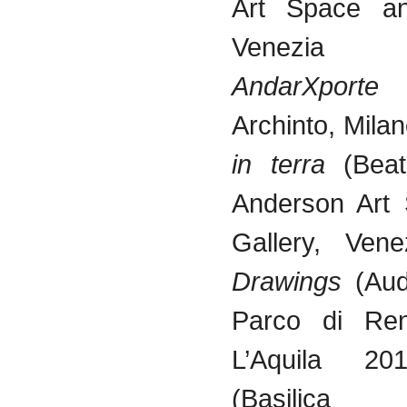
Art Space an
Venezia 
AndarXporte
(
Archinto, Mila
in terra
(Beatr
Anderson Art
Gallery, Vene
Drawings
(Aud
Parco di Ren
L’Aquila 2
(Basilica Pa