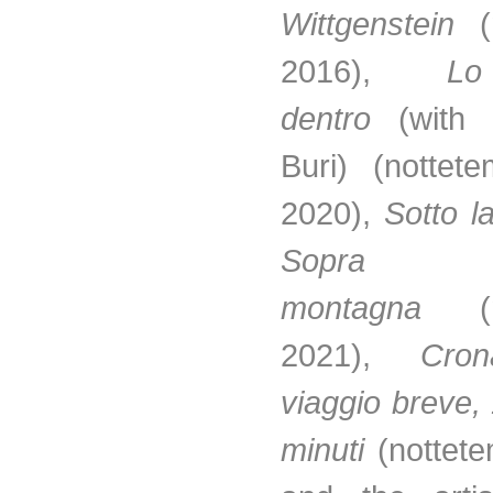
Wittgenstein
(n
2016),
Lo
dentro
(with
Buri) (nottet
2020),
Sotto 
Sopr
montagna
2021),
Crona
viaggio breve,
minuti
(nottete