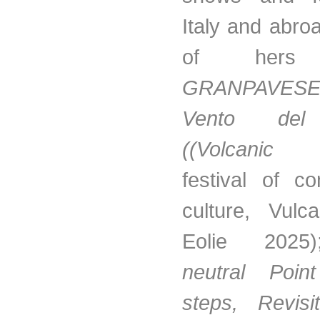
Italy and abro
of hers i
GRANPAVE
Vento del
(
(Volcanic 
festival of c
culture, Vulc
Eolie 202
neutral Poin
steps, Revisi