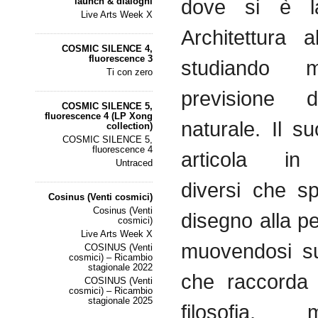
dove si è la
launch & dialoghi
Live Arts Week X
Architettura al
COSMIC SILENCE 4,
fluorescence 3
studiando 
Ti con zero
previsione d
COSMIC SILENCE 5,
fluorescence 4 (LP Xong
naturale. Il s
collection)
COSMIC SILENCE 5,
fluorescence 4
articola in 
Untraced
diversi che s
Cosinus (Venti cosmici)
Cosinus (Venti
disegno alla p
cosmici)
Live Arts Week X
muovendosi su
COSINUS (Venti
cosmici) – Ricambio
stagionale 2022
che raccorda 
COSINUS (Venti
cosmici) – Ricambio
stagionale 2025
filosofia, m