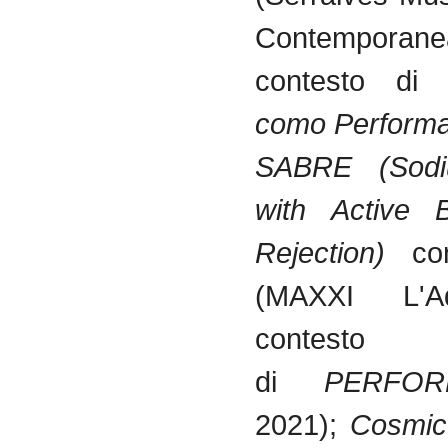
Contemporanea
contesto di
O
como Perform
SABRE (Sodi
with Active 
Rejection)
con
(MAXXI L'A
contesto
di
PERFOR
2021);
Cosmic 