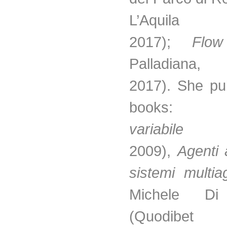
L’Aquila
2017);
Flow
Palladiana
2017). She pu
book
variabil
2009),
Agenti
sistemi multia
Michele Di
(Quodibet