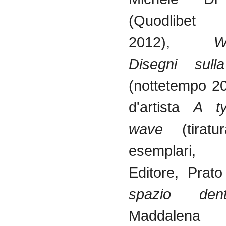
(Quodlibet
2012),
W
Disegni sull
(nottetempo 201
d'artista
A typ
wave
(tira
esemplari
Editore, Prat
spazio dent
Maddalen