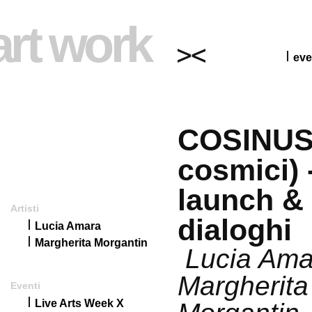
art work
eve
COSINUS 
cosmici) 
launch &
Artisti
dialoghi
Lucia Amara
Margherita Morgantin
Lucia Ama
Margherita
Eventi
Live Arts Week X