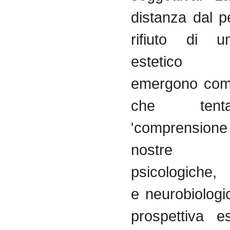
distanza dal p
rifiuto di un
estetico g
emergono come
che ten
'comprensi
nostre co
psicologiche, 
e neurobiolog
prospettiva e