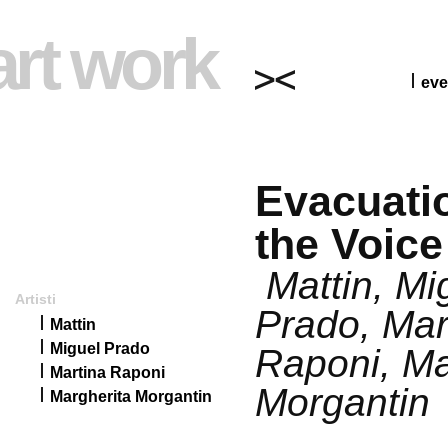
art work
eve
Evacuati
the Voice
Mattin, Mi
Artisti
Prado, Mar
Mattin
Miguel Prado
Raponi, Ma
Martina Raponi
Morgantin
Margherita Morgantin