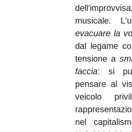
dell’improvvis
musicale. L'
evacuare la v
dal legame co
tensione a
sma
faccia
: si pu
pensare al vi
veicolo privi
rappresentazi
nel capitalis