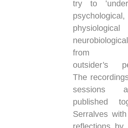
try to 'unde
psychological,
physiolog
neurobiologica
from
outsider’s pe
The recordings
sessions 
published to
Serralves with
reflections by 