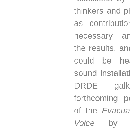
thinkers and p
as contributi
necessary an
the results, a
could be h
sound installa
DRDE gall
forthcoming p
of the
Evacua
Voice
by Mar