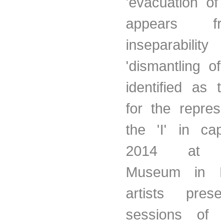
'evacuation of
appears f
inseparabilit
'dismantling o
identified as 
for the repres
the 'I' in cap
2014 at S
Museum in P
artists pres
sessions of