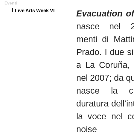
Eventi
Live Arts Week VI
Evacuation of
nasce nel 2
menti di Matt
Prado. I due s
a La Coruña, 
nel 2007; da qu
nasce la con
duratura dell'i
la voce nel c
nois