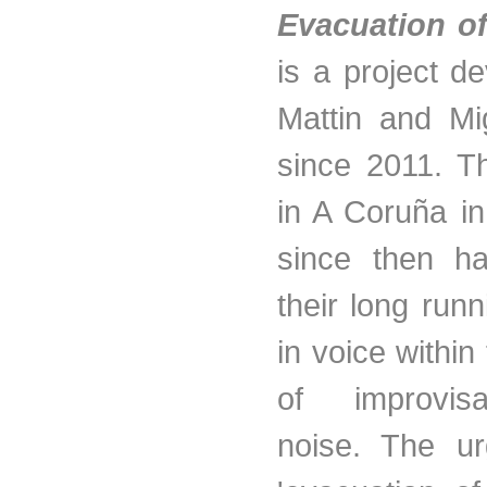
Evacuation of
is a project d
Mattin and Mi
since 2011. T
in A Coruña i
since then h
their long runn
in voice within
of improvis
noise. The ur