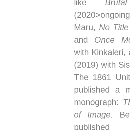
like
Brut
(2020>ongoing
Maru,
No Titl
and
Once M
with Kinkaleri
(2019) with Sis
The 1861 Uni
published a 
monograph:
T
of Image
. Be
publish