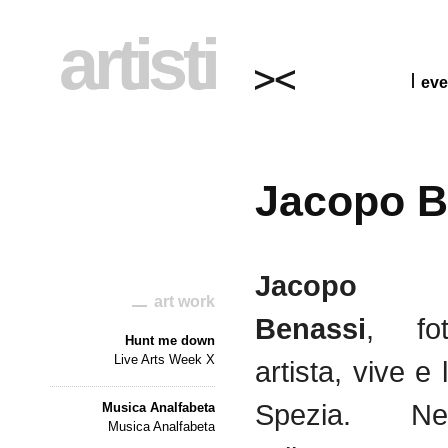
artisti
eve
Jacopo B
Jacopo
art work
Benassi
, fo
Hunt me down
Live Arts Week X
artista, vive e
Spezia. Ne
Musica Analfabeta
Musica Analfabeta