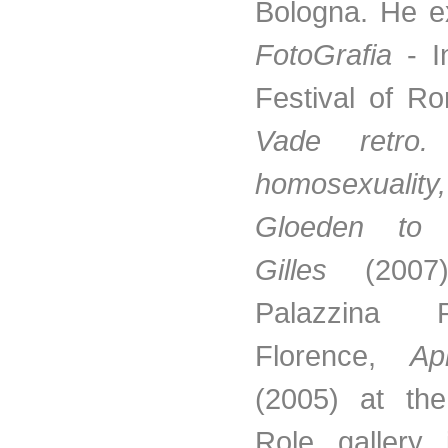
Bologna. He ex
FotoGrafia
- I
Festival of R
Vade retro
homosexuality
Gloeden to 
Gilles
(2007
Palazzina 
Florence,
Ap
(2005) at th
Role gallery 