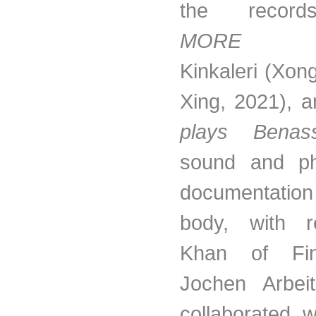
the reco
MORE
w
Kinkaleri
(Xong
Xing, 2021)
, a
plays Benass
sound and ph
documentati
body, with r
Khan of Fi
Jochen Arbei
collaborated w