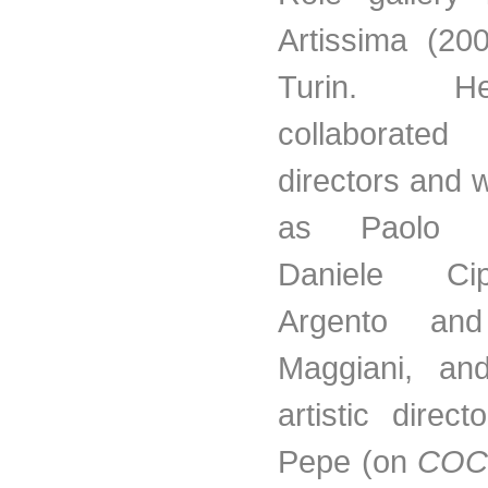
Artissima (20
Turin. 
collabora
directors and 
as Paolo So
Daniele Ci
Argento and
Maggiani, an
artistic direc
Pepe (on
CO