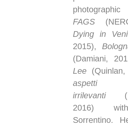
photograph
FAGS
(NER
Dying in Ven
2015),
Bologn
(Damiani, 20
Lee
(Quinlan,
aspetti
irrilevanti
2016) wit
Sorrentino. H