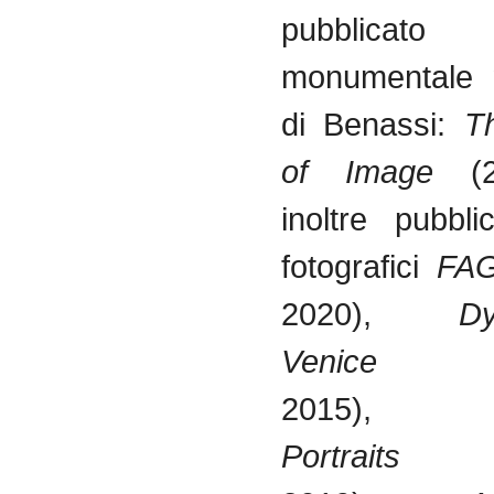
pubblica
monumentale 
di Benassi:
T
of Image
(2
inoltre pubbli
fotografici
FA
2020),
D
Venice
(b
2015)
Portraits
(Da