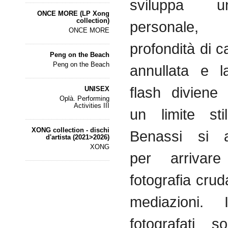
sviluppa u
ONCE MORE (LP Xong
collection)
personale,
ONCE MORE
profondità di 
Peng on the Beach
Peng on the Beach
annullata e l
flash diviene
UNISEX
Oplà. Performing
Activities III
un limite sti
XONG collection - dischi
Benassi si a
d'artista (2021>2026)
XONG
per arriva
fotografia crud
mediazioni. 
fotografati 