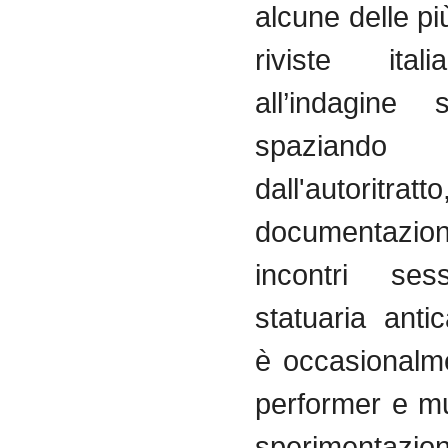
alcune delle pi
riviste ital
all’indagine 
spaziando
dall'autoritr
documenta
incontri sess
statuaria anti
è occasionalm
performer e mu
sperimentazi