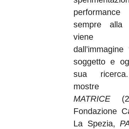
performanc
sempre alla
viene m
dall’immagine 
soggetto e og
sua ricerca
mostre pe
MATRICE
(20
Fondazione Ca
La Spezia,
P