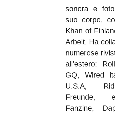
sonora e foto
suo corpo, co
Khan of Finla
Arbeit. Ha col
numerose riviste
all’estero: Ro
GQ, Wired ita
U.S.A, Ri
Freunde, 
Fanzine, Da