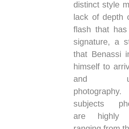
distinct style
lack of depth 
flash that ha
signature, a sty
that Benassi 
himself to arr
and unme
photograp
subjects pho
are highly d
ranging from t