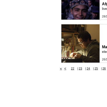
Af
liv
28/
Ma
ele
26/
«
<
22
|
23
|
24
|
25
|
26