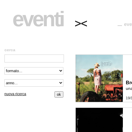
eventi
eve
cerca
Br
una
nuova ricerca
19/