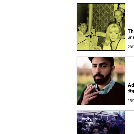
Th
una
28/
Ad
dis
15/