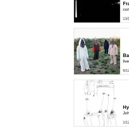
Fr
com
13/
Ba
liv
6/1
Hy
Joh
1/1