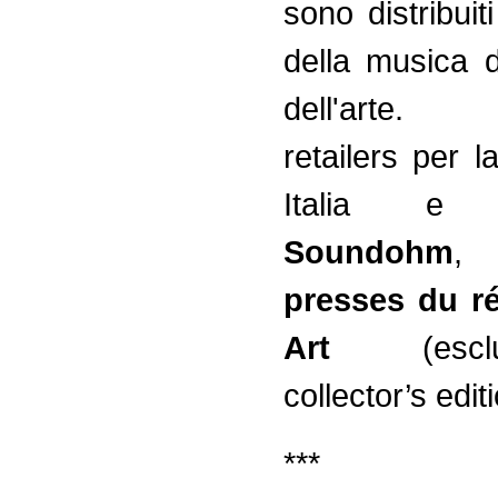
sono distribuiti
della musica d
dell'arte. P
retailers per l
Italia e al
Soundohm
presses du ré
Art
(esclus
collector’s edit
***