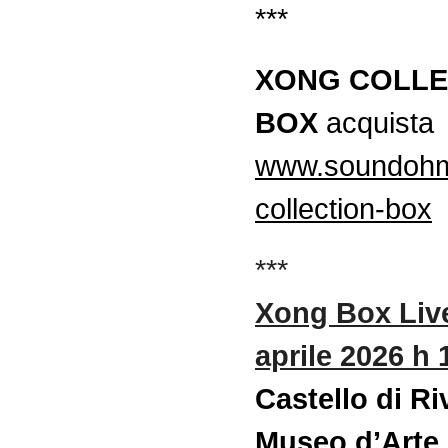
***
XONG COLLE
BOX
acquista
www.soundohm
collection-box
***
Xong Box Live
aprile 2026 h 
Castello di Riv
Museo d’Arte