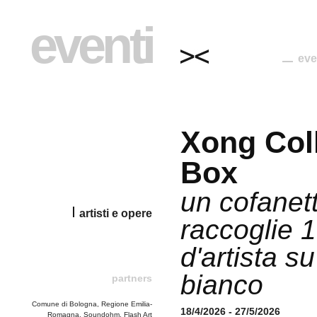
eventi
eve
Xong Col
Box
un cofanet
artisti e opere
raccoglie 1
d'artista su
bianco
partners
Comune di Bologna, Regione Emilia-
18/4/2026 - 27/5/2026
Romagna, Soundohm, Flash Art