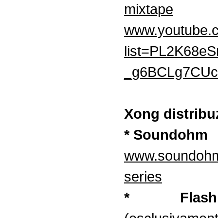
mixtape
www.youtube.c
list=PL2K68eS
_g6BCLg7CUc
Xong distribu
* Soundohm
www.soundohm
series
* Flas