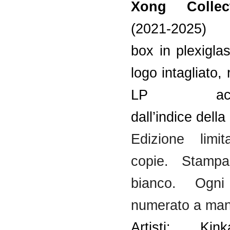
Xong Colle
(2021-2025)
box in plexigl
logo intagliato,
LP accom
dall’indice della
Edizione limi
copie. Stampa
bianco. Ogn
numerato a man
Artisti: Kinka