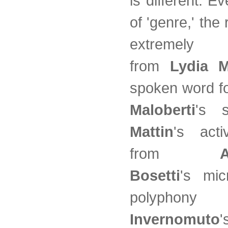
is different. E
of 'genre,' the
extremely 
from
Lydia M
spoken word f
Maloberti
's s
Mattin
's acti
from
A
Bosetti
's micr
polyph
Invernomuto
'