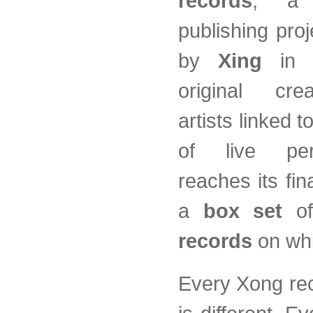
records
, a v
publishing proje
by
Xing
in 2
original cre
artists linked t
of live perfo
reaches its fin
a
box set
o
records
on whi
Every Xong rec