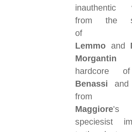
inauthentic v
from the sp
o
Lemmo
and
Morgantin
t
hardcore 
Benassi
an
fro
Maggiore
's
speciesist im