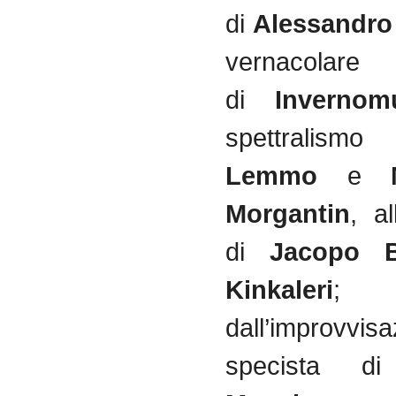
di
Alessandro
vernacolare i
di
Invernom
spettralis
Lemmo
e
Morgantin
, al
di
Jacopo B
Kinkaleri
;
dall’improvvis
specista 