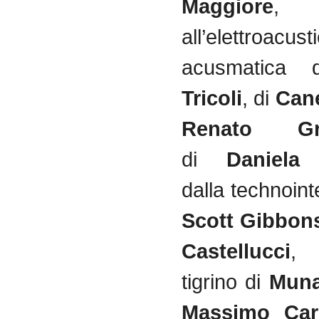
Maggiore
,
all’elettroa
acusmatica
Tricoli
, di
Can
Renato 
di
Daniela Ca
dalla technointe
Scott Gibbo
Castellucci
, 
tigrino di
Muna
Massimo Car