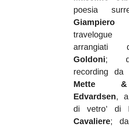
poesia surre
Giampier
travelogue r
arrangia
Goldoni
; da
recording da
Mette 
Edvardsen
, a
di vetro’ di
Cavaliere
; da