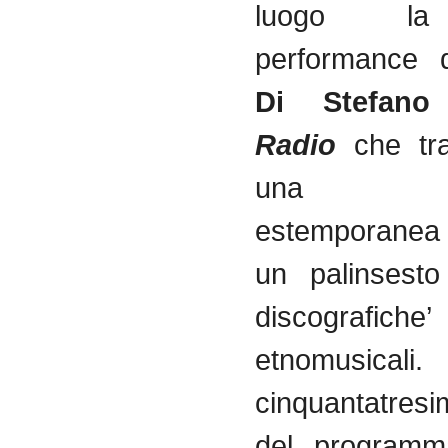
luogo la
performance d
Di Stefan
Radio
che tr
una pos
estemporanea
un palinsesto
discografiche
etnomusical
cinquantatres
del programm