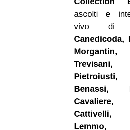
Collection 
ascolti e int
vivo d
Canedicoda, 
Morganti
Trevisani
Pietroiust
Benassi, F
Cavaliere,
Cattivelli,
Lemmo,