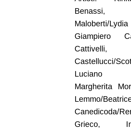
Benassi, 
Maloberti/Lydia
Giampiero Ca
Cattivell
Castellucci/Sc
Luciano M
Margherita Morg
Lemmo/Beatric
Canedicoda/Re
Grieco, Inv