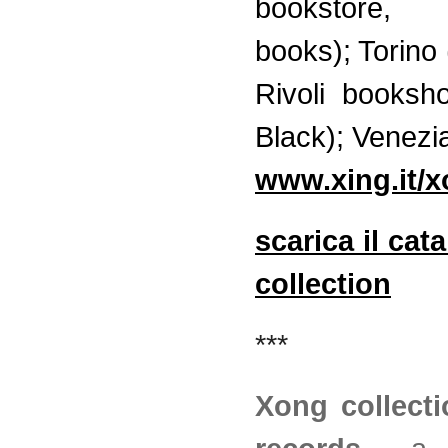
bookstore, 
books); Torino 
Rivoli booksho
Black); Venezi
www.xing.it/
scarica il ca
collection
***
Xong collecti