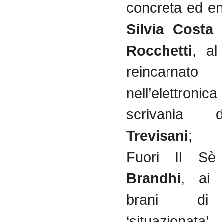
concreta ed en
Silvia Cost
Rocchetti
, al
reincarnato
nell’elett
scrivania d
Trevisani
; da
Fuori Il S
Brandhi
, ai 
brani di
‘situazion