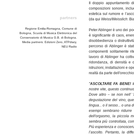
Il doppio appuntamento di
composizioni sonore, incl
estetica sul rumore e l’asc
partners
(da qui
Weiss/Weisslich
: Bi
Regione Emilia-Romagna, Comune di
Peter Ablinger è uno dei poc
Bologna, Scuola di Musica Elettronica del
è significante di caos, ene
Conservatorio di Musica G.B. di Bologna.
disobbedienza o distruttivit
Media partners: Edizioni Zero, ATPdiary,
percorso di Ablinger è sta
NEU Radio
componenti solitamente rite
lavoro di Ablinger ha colti
ridondanza, di densità e d
istruzioni, installazioni e 
realtà da parte dell'orecchio
"
ASCOLTARE FA BENE!
nostre vite, questo continu
Dove altro – se non nell’ ‘
degustazione del vino, quel
lingua... o il sesso... o una
esempi sembrano ridurre 
dell'orgasmo, la piccola 
sembra più controllata, co
Più esperienza e conoscenz
l’ascolto. Pertanto, la di