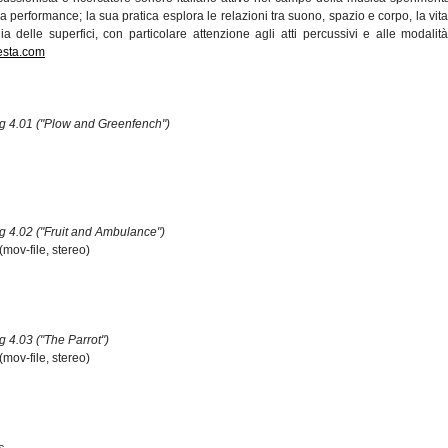
la performance; la sua pratica esplora le relazioni tra suono, spazio e corpo, la vita
ia delle superfici, con particolare attenzione agli atti percussivi e alle modalità
testa.com
g 4.01 ("Plow and Greenfench")
g 4.02 ("Fruit and Ambulance")
(mov-file, stereo)
 4.03 ("The Parrot")
(mov-file, stereo)