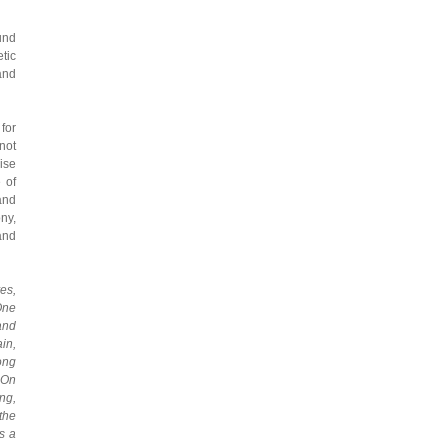
und
tic
and
 for
not
oise
 of
and
ny,
and
es,
One
and
in,
ong
 On
ing,
the
is a