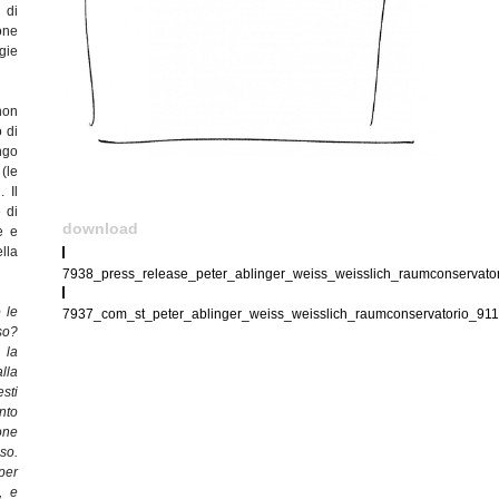
 di
one
gie
 non
 di
ngo
(le
 Il
 di
download
e e
ella
7938_press_release_peter_ablinger_weiss_weisslich_raumconservato
 le
7937_com_st_peter_ablinger_weiss_weisslich_raumconservatorio_911
so?
 la
lla
esti
nto
one
so.
per
, e