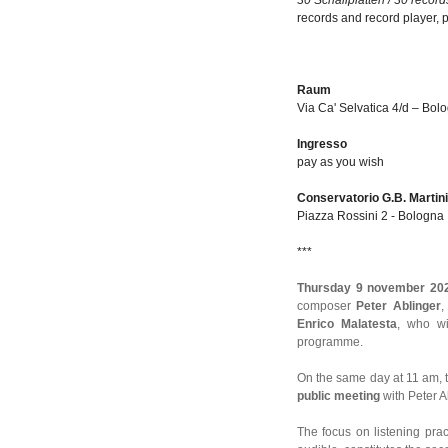
30 Schallplatten / 30 record
records and record player,
Raum
Via Ca' Selvatica 4/d – Bol
Ingresso
pay as you wish
Conservatorio G.B. Martini
Piazza Rossini 2 - Bologna
***
Thursday 9 november 2
composer
Peter Ablinger
,
Enrico Malatesta
, who wi
programme.
On the same day at 11 am,
public meeting
with Peter A
The focus on listening prac