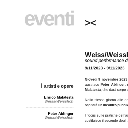
eventi
Weiss/Weissl
sound performance di
9/11/2023 - 9/11/2023
Giovedi 9 novembre 202
austriaco
Peter Ablinger
,
artisti e opere
Malatesta
, che darà corpo 
Enrico Malatesta
Nello stesso giorno alle o
Weiss/Weisslich
ospiterà un
incontro pubbli
Peter Ablinger
Il focus sulle pratiche dell’
Weiss/Weisslich
costituisce il secondo degl