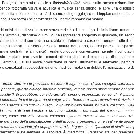
 Bologna, incentrato sul ciclo
Weiss/Weisslich
, verte sulla presentazione live
udendo fotografia visiva e acustica e musica senza suono, e apre una discussi
olto, sulla incommensurabilità di suono e linguaggio, su raddoppiamenti e tautolo
anco/Biancastro) che caratterizzano il nostro rapporto col mondo.
hi artisti che utilizza il rumore senza caricarlo di alcun tipo di simbolismo: rumore
rgia, entropia, disordine o tumulto; né rappresenta l’opposto di qualcosa, un segno
à e nemmeno il sigillo di una totalità, dell'eternità o cose del genere. Tutto il lu
to una messa in discussione della natura del suono, del tempo e dello spazio 
nute centrali nella musica), rendendo dubbie convenzioni ritenute inconfutabili.
vato un piano che investe i concetti di ripetizione e di monotonia, di riduzione e
i entropia. La sua vasta produzione di pezzi strumentali e elettronici, partitur
opere concettuali, trova costantemente modi per mettere in dubbio l'organizzazione d
.
In quale altro modo possiamo recidere il legame che ci accompagna attraverso
o pensare, questo dialogo interiore (esterno), questo nostro starci sempre appres
ascolto’? Si potrebbero considerare altri sensi o esperienze sensoriali: il palato,
 momento in cui lo sguardo si volge verso l'interno e tutta l'attenzione è rivolta a
 doccia fredda e un tuffo in un lago... o un improvviso dolore, bruciarsi col fuoco... Qu
la cesura di quei legami a un breve istante – nel caso del sesso al mome
morte, come una volta veniva chiamato. Quando invece la durata dell’interruzi
me nel caso della degustazione o dell’ascolto, il pensiero non è realmente sospe
a abbiamo sul vino, più appagante sarà la degustazione. Qualcosa di simile vale 
fferenziazione tra pensare e ascoltare è metaforica. ‘Pensare’ sta per qualcosa