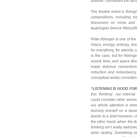
audible, constitutes the se
The double event in Bolog
compositions, including v
discussion on noise and 
tautologies (hence
Weiss/We
Peter Ablinger is one of the
chaos, energy, entropy, dis
for everything, for eternity
is the case, but for Abling
sound, time, and space (the
made dubious conventions 
reduction and redundancy, d
conceptual works consistentl
“LISTENING IS GOOD FO
this ‘thinking’, our intern
could consider other sense
our whole attention is dire
burning oneself on a stove 
bonds to a brief moment—in 
the other hand, when the dur
thinking isn’t really switc
wine- tasting. Something sim