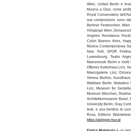
Wien, United Berlin e Inse
Musica a Graz, come profess
Royal Conservatory dell'Ai
sue composizioni sono sta
Berliner Festwochen, Wien 
Hörgänge Wien, Donaueschin
Angeles Resistance Flucti
Colón Buenos Aires, Happ
Música Contemporánea Sant
New York, SPOR Festival
Luxembourg, Teatro Arge
Maerzmusik Berlin e molti a
Offenes Kulturhaus Linz, Ne
Maerzgalerie Linz, Diöze
Vienna Berlino, Kunsthau
Waldsee Berlin, Matadero
Linz, Museum für Gestalt
Museum München, Shalman A
Architekturmuseum Basel, W
University Berlin, Gray Cent
testi, e una trentina di us
Rosa, Editions Wandelwei
https://ablinger.mur.at
Enrico Malatesta
è un perc