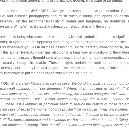
cond of the autumn appointments of the
BLANK SOUNDS Institute of Listening
.
na, centered on the
Weiss/Weisslich
cycle, focuses on the live presentation of so
isual and acoustic photography and music without sound, and opens an aesthe
listening, on the incommensurability of sound and language, on doublings 
isslic
h: White/Whitish) that characterize our relationship with the world.
 few artists today who uses noise without any kind of symbolism - not as a signifier
order, or uproar; not for opposing something, or being disobedient or destructive; 
, or for what-have-you. As in all these cases of music deliberately involving noise, n
er: this alone. Peter Ablinger has also come a long way in questioning the nature
 components usually thought central to music), and his findings have jeopardized 
usually thought irrefutable. These insights pertain to repetition and monoto
ensity and entropy.His vast output of scores, electronic pieces, installations, 
y finds ways to put the ear’s organization of reality in doubt.
R YOU!
Where else? Where else can we sever the bond that pulls us through our liv
al (external) dialogue, our ‘tag-alongness’? Where else— besides in ‘listening’? 
s and sensory experiences: taste, wine-tasting, the moment our eyes turn inward 
cted to the tongue ... sex ... a cold shower or a plunge into a lake ... sudden pa
... these last examples in particular seem to reduce the cutting of those tag-al
the case of sex to the moment of orgasm, the ‘little death’, as it was once called.
ation of the interruption seems more controlled, as in the case of tasting or listen
hed off. The more experience and knowledge we have about wine, the more fulfilling 
ilar applies to listening. Thus, the differentiation between thinking and listening 