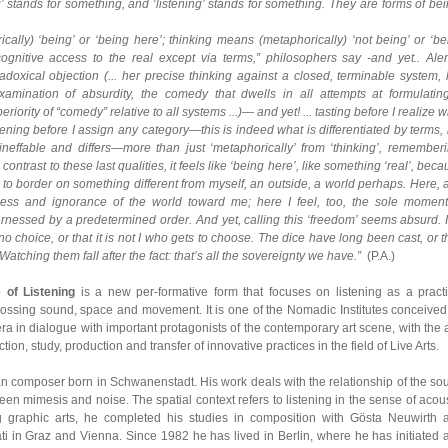
’ stands for something, and ‘listening’ stands for something. They are forms of bei
ally) ‘being’ or ‘being here’; thinking means (metaphorically) ‘not being’ or ‘be
ognitive access to the real except via terms,” philosophers say -and yet.. Ale
doxical objection (... her precise thinking against a closed, terminable system, 
examination of absurdity, the comedy that dwells in all attempts at formulatin
eriority of “comedy” relative to all systems ...)— and yet! ... tasting before I realize 
tening before I assign any category—this is indeed what is differentiated by terms, 
neffable and differs—more than just ‘metaphorically’ from ‘thinking’, rememberi
 contrast to these last qualities, it feels like ‘being here’, like something ‘real’, bec
 to border on something different from myself, an outside, a world perhaps. Here, 
dness and ignorance of the world toward me; here I feel, too, the sole moment
arnessed by a predetermined order. And yet, calling this ‘freedom’ seems absurd. It
s no choice, or that it is not I who gets to choose. The dice have long been cast, or 
Watching them fall after the fact: that’s all the sovereignty we have.”
(P.A.)
 of Listening
is a new per-formative form that focuses on listening as a practi
ossing sound, space and movement. It is one of the Nomadic Institutes conceived
ra in dialogue with important protagonists of the contemporary art scene, with the 
tion, study, production and transfer of innovative practices in the field of Live Arts.
ian composer born in Schwanenstadt. His work deals with the relationship of the so
een mimesis and noise. The spatial context refers to listening in the sense of acous
ng graphic arts, he completed his studies in composition with Gösta Neuwirth 
n Graz and Vienna. Since 1982 he has lived in Berlin, where he has initiated 