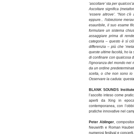
‘ascoltare’ sta per qualcos’
Ascoltare significa (metafo
‘essere altrove’. “Non c'è 
eppure... l'obiezione mera
esauribile, il suo esame fi
formulare un sistema chiuso 
assaggiare prima di render
categoria – questo è sì ciò
differenzia – più che ‘meta
queste ultime facoltà, ho la
di confinare con qualcosa d
l'ignoranza del mondo nei m
da un ordine predeterminat
scelta, o che non sono io a
Osservare la caduta: questa
BLANK SOUNDS Institute 
l’ascolto inteso come prati
aperti da Xing in epoca 
contemporanea, con l’obbiet
pratiche innovative nel camp
Peter Ablinger
, composito
Neuwirth e Roman Haubenst
numerosi festival e concert