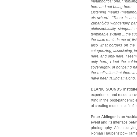
metaphorical one. ‘Thinking
here and not-being-here.
Listening means (metaphoric
elsewhere’. “There is no c
Zupančič’s wonderfully para
philosophically stringent 
terminable system ... the sup
the taste reminds me of, lis
also what borders on the i
categorizing, associating; in
here, and only here, I seem
only here, I feel the col
sovereignty, of not being h
the realization that there i
have been falling all along. 
BLANK SOUNDS Institute
experience and resource cr
Xing in the post-pandemic e
of creating moments of reflec
Peter Ablinger
is an Austr
event and its interface betw
photography. After studyi
Roman Haubenstock-Ramati i