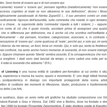
altro. Sono forme di essere-qui e di non-essere-qui.
ricamente) ‘essere’ o ‘essere qui’; pensare significa (metaforicamente) ‘non essere
accesso cognitivo al reale se non attraverso le sue definizioni”, dicono i filosof
vigliosamente paradossale di Alenka Zupančič (... il suo pensiero contro un sist
losoficamente rigoroso dell'assurdità, sulla commedia che risiede in ogni tentativo
a chiave... la superiorità della ‘commedia’ rispetto a tutti i sistemi...) – eppure!
si conto di ciò che il gusto ricorda, ascoltare prima di assegnare una qualsi
 che si differenzia per definizione, ma è anche ciò che sconfina nell'ineffabile e
foricamente’ – dal pensare, ricordare, categorizzare, associare; e, in contrasto 
 sensazione di ‘essere qui’, come qualcosa di ‘reale’, perché qui, e solo qui, mi se
i diverso da me stesso, un fuori, forse un mondo. Qui, e solo qui, sento la freddezz
iei confronti, ma sento anche l'unico momento di sovranità, di non essere imbrigli
o. Eppure chiamare questo ‘libertà’ sembra assurdo. È la consapevolezza che non 
 scegliere. I dadi sono stati lanciati da tempo, o sono caduti una volta per tut
 è tutta la sovranità che abbiamo."
(P.A.)
of Listening
è una nuova entità di carattere per-formativo al cui centro è situ
ca, esperienza e risorsa tra suono, spazio e movimento. E’ uno degli Istituti Nomad
postpandemica in dialogo con importanti protagonisti della scena artist
tivo di costituire dei momenti di riflessione, studio, produzione e trasferimento
o delle Live Arts.
re austriaco, dopo un avvio nelle arti grafiche ha studiato composizione con Gö
ock-Ramati a Graz e Vienna. Dal 1982 vive a Berlino, dove ha fondato e dire
i. Nel 1988 ha fondato l'Ensemble Zwischentöne. È stato direttore ospite di Klangfo