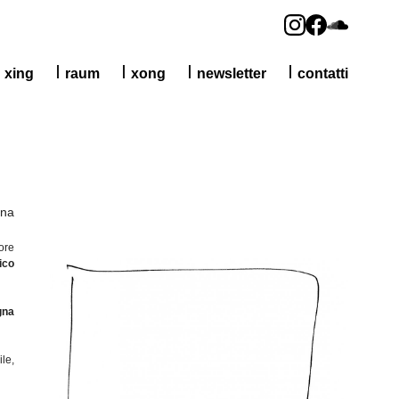
xing
raum
xong
newsletter
contatti
gna
ore
ico
gna
ile,