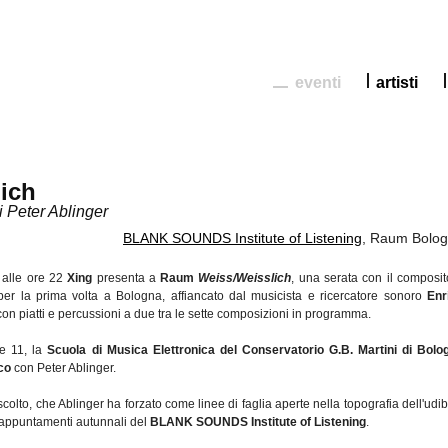
eventi
artisti
ich
 Peter Ablinger
BLANK SOUNDS Institute of Listening
, Raum Bolo
3
alle ore 22
Xing
presenta a
Raum
Weiss/Weisslich
, una serata con il composit
 per la prima volta a Bologna, affiancato dal musicista e ricercatore sonoro
Enr
con piatti e percussioni a due tra le sette composizioni in programma.
re 11, la
Scuola di Musica Elettronica del Conservatorio G.B. Martini di Bolo
co
con Peter Ablinger.
ascolto, che Ablinger ha forzato come linee di faglia aperte nella topografia dell'udib
i appuntamenti autunnali del
BLANK SOUNDS Institute of Listening
.