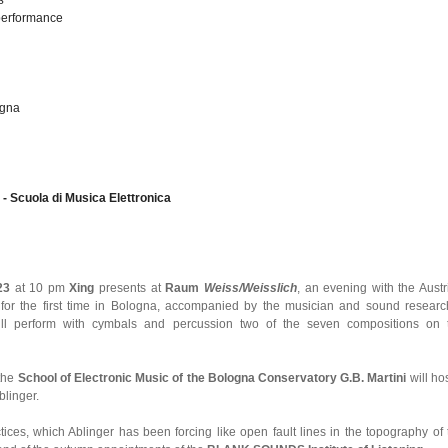
s
 performance
ogna
 - Scuola di Musica Elettronica
023
at 10 pm
Xing
presents at
Raum
Weiss/Weisslich
, an evening with the Austr
 for the first time in Bologna, accompanied by the musician and sound researc
ll perform with cymbals and percussion two of the seven compositions on 
 the
School of Electronic Music of the Bologna Conservatory G.B. Martini
will ho
blinger.
tices, which Ablinger has been forcing like open fault lines in the topography of 