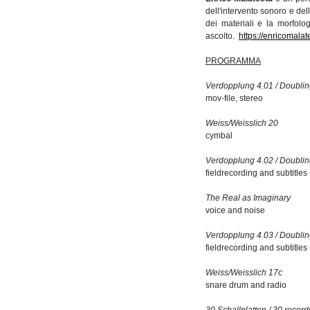
dell'intervento sonoro e del
dei materiali e la morfolog
ascolto.
https://enricomala
PROGRAMMA
Verdopplung 4.01 / Doublin
mov-file, stereo
Weiss/Weisslich 20
cymbal
Verdopplung 4.02 / Doublin
fieldrecording and subtitles 
The Real as Imaginary
voice and noise
Verdopplung 4.03 / Doubling
fieldrecording and subtitles 
Weiss/Weisslich 17c
snare drum and radio