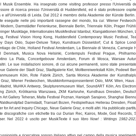
l Musik Ensemble. Ha insegnato come visiting professor presso l'Università de
ore di ricerca presso l'Università di Huddersfield, ed è stato professore ospite
a e all'Università di Leida. Dal 2012 è membro della Akademie der Künste Berlin.
te eseguite nelle più importanti rassegne del mondo, tra cui: Wiener Festwoch
Modern, Darmstädter Ferienkurse, Biennale Berlin, Triennale Köln, Prager Frühli
ger Musiktage, Internationales Musikfestival Istanbul, Klangaktionen München, 
ng, Festival Vision Hong Kong, Huddersfield Contemporary Music Festival, Tea
y Days Oslo, Super‐Deluxe Tokyo, Kunstraum Düsseldorf, Cut & Splice Lond
iago de Chile, Holland Festival Amsterdam, La Biennale di Venezia, Carnegie H
 Denmark, Musica Nova Helsinki, Contempuls Festival Prague, Philharmo
ntino La Plata, Concertgebouw Amsterdam, Forum di Mosca, Warsaw Autu
ltri. Le sue installazioni sonore, di cui alcune permanenti, sono state presentate
ue Galerie der Stadt Graz, Stadtgalerie Kiel, Moltkereiwerkstatt Köln, Podewil Berl
sanmuseum Köln, Rote Fabrik Zürich, Santa Monica Akademie der Kunsthalpla
s Graz, Wiener Festwochen, Musikkinformasjonssenteret Oslo, MAK Wien, Haus
 Madrid, MuHKA Antwerp, Skulpturenmuseum Marl, SoundART Köln, Ars Electron
ung Zürich, Królikarnia Warszawa, ZKM Karlsruhe, Kunsthaus Dresden, Deutsc
rt Gallery Teheran, Malta Festival Poznan, Haniqah Sarajevo, Shanghai Bienna
aldkunstpfad Darmstadt, Transart Bozen, Festspielhaus Hellerau Dresden, Float
er for Art and Inquiry Chicago, Neue Galerie Graz, e molti altri. Ha pubblicato partit
cite discografiche con etichette tra cui Durian Rec, Kairos, Mode, God Records, 
ser. Nel 2022 è uscito per MusikTexte il suo libro
Now! : Writings 1982-20
ussionista e ricercatore sonoro italiano attivo nel campo della musica sperimenta