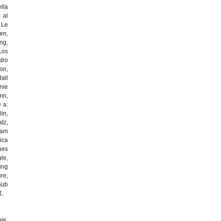
lla
 al
 Le
en,
ng,
Los
tro
on,
all
nie
mn,
 a:
in,
tz,
 am
ica
hes
le,
ing
ure,
Sub
21.
le,