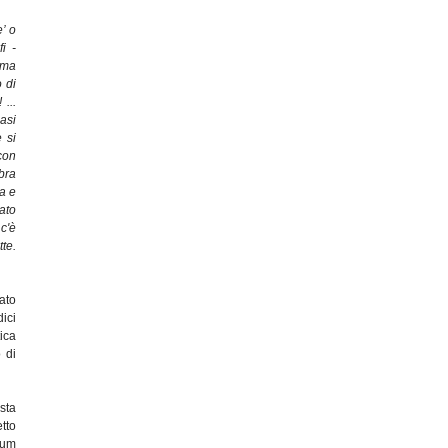
’ o
i -
ema
 di
 ...
asi
 si
con
mbra
a e
ato
c'è
te.
ato
ici
ica
 di
sta
tto
rum