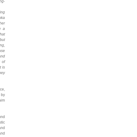
ng-
ing
nka
her
g a
what
but
ng,
ause
and
 of
 is
they
ce,
 by
aim
und
tic
and
and