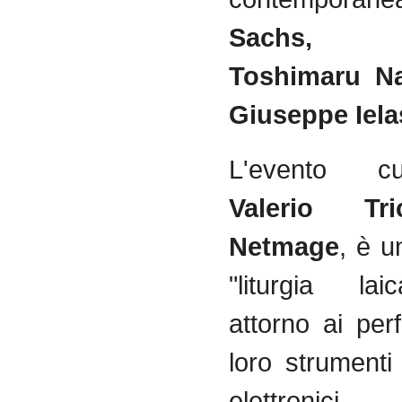
Sachs, 
Toshimaru N
Giuseppe Iela
L'evento c
Valerio Tric
Netmage
, è u
"liturgia lai
attorno ai per
loro strumenti 
elettronic