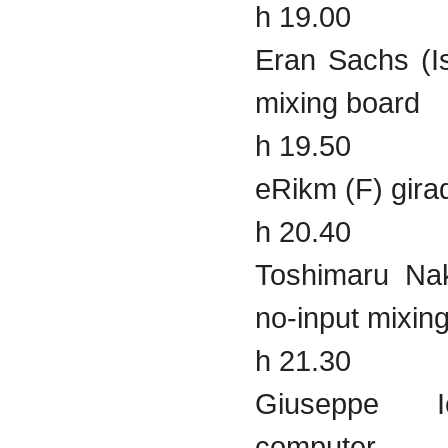
h 19.00
Eran Sachs (Is
mixing board
h 19.50
eRikm (F) gira
h 20.40
Toshimaru Na
no-input mixin
h 21.30
Giuseppe I
computer