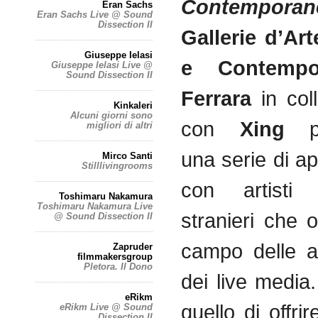
Contemporan
Eran Sachs
Eran Sachs Live @ Sound
Dissection II
Gallerie d’Ar
Giuseppe Ielasi
e Contempo
Giuseppe Ielasi Live @
Sound Dissection II
Ferrara
in col
Kinkaleri
Alcuni giorni sono
con
Xing
pr
migliori di altri
una serie di a
Mirco Santi
Stilllivingrooms
con artisti 
Toshimaru Nakamura
Toshimaru Nakamura Live
stranieri che 
@ Sound Dissection II
campo delle ar
Zapruder
filmmakersgroup
Pletora. Il Dono
dei live media.
eRikm
quello di offrire
eRikm Live @ Sound
Dissection II