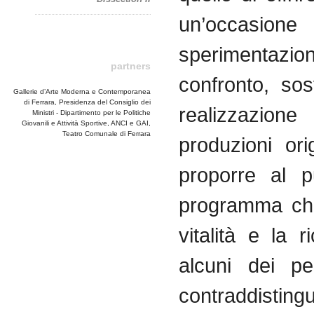
un’occas
sperimentaz
partners
confronto, so
Gallerie d’Arte Moderna e Contemporanea
di Ferrara, Presidenza del Consiglio dei
realizzaz
Ministri - Dipartimento per le Politiche
Giovanili e Attività Sportive, ANCI e GAI,
Teatro Comunale di Ferrara
produzioni ori
proporre al p
programma che 
vitalità e la 
alcuni dei pe
contraddisti