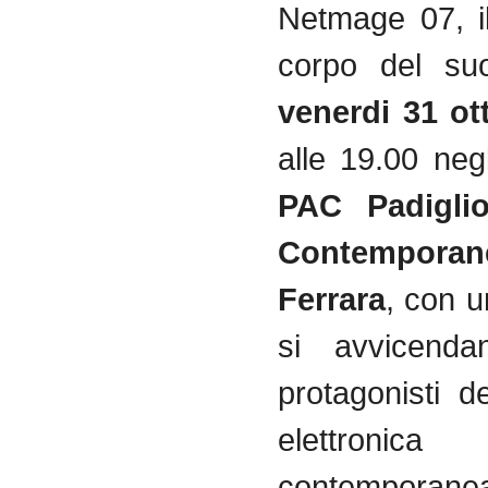
Netmage 07, il
corpo del suo
venerdi 31 ot
alle 19.00 neg
PAC Padiglio
Contempor
Ferrara
, con u
si avvicenda
protagonisti d
elettronica
contempor