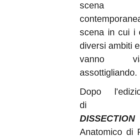
scena ar
contempora
scena in cui i c
diversi ambiti e
vanno v
assottigliando.
Dopo l'ediz
d
DISSECTIO
Anatomico di 