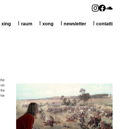
xing
raum
xong
newsletter
contatti
che
un
,
tra
rne