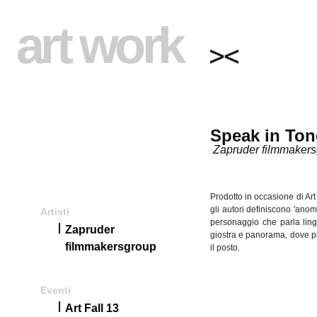
art work
Speak in To
Zapruder filmmaker
Prodotto
in
occasione
di
Art
gli
autori
definiscono
'
anom
Artisti
personaggio
che
parla
lin
Zapruder
giostra
e panorama, dove 
filmmakersgroup
il
posto
.
Eventi
Art Fall 13