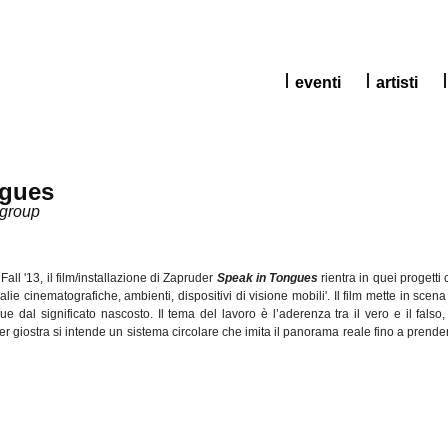
eventi
artisti
ngues
sgroup
 Fall '13,
il
film/
installazione
di
Zapruder
Speak in Tongues
rientra
in
quei
progetti
alie
cinematografiche
,
ambienti
,
dispositivi
di
visione
mobili
'. Il film
mette
in
scena
gue
dal
significato
nascosto
. Il
tema
del
lavoro
è
l’aderenza
tra
il
vero
e
il
falso
per
giostra
si
intende
un
sistema
circolare
che
imita
il
panorama
reale
fino
a
prende