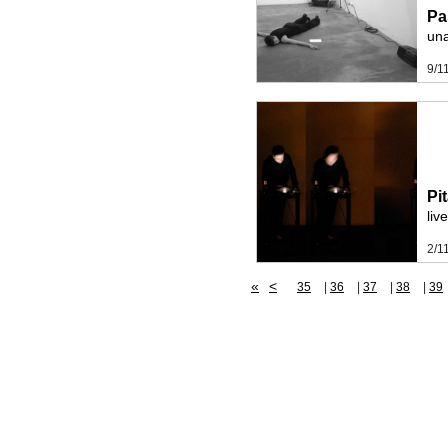
Pa
una
9/1
Pi
liv
2/1
«
<
35
|
36
|
37
|
38
|
39