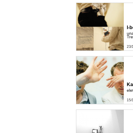
I-
una
Tre
23/
Ka
ele
15/