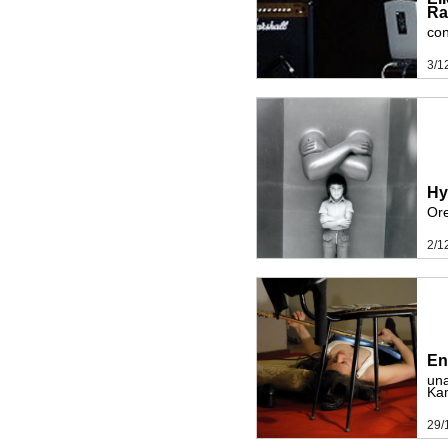
R
con
3/1
Hy
Or
2/1
En
una
Ka
29/