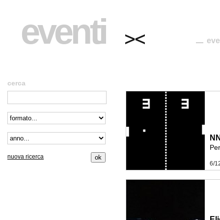
eventi
eve
cerca
N
Per
nuova ricerca
6/1
El