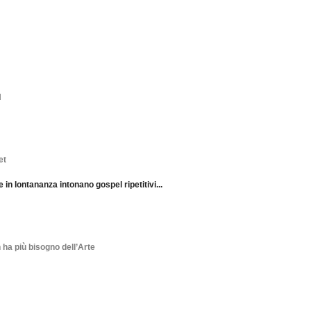
d
et
 in lontananza intonano gospel ripetitivi...
ha più bisogno dell’Arte