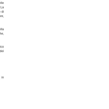
lle
 La
 di
re,
lla
he,
ico
 dei
 in