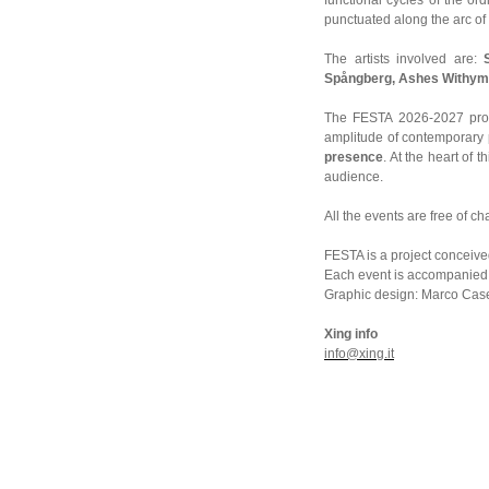
functional cycles of the or
punctuated along the arc of
The artists involved are:
Spångberg, Ashes Withyman
The FESTA 2026-2027 prog
amplitude of contemporary 
presence
. At the heart of 
audience.
All the events are free of 
FESTA is a project conceiv
Each event is accompanied by
Graphic design: Marco Case
Xing info
info@xing.it