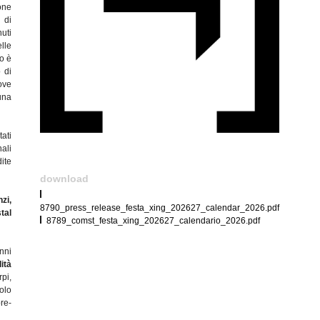
one
 di
uti
elle
to è
o di
ove
una
ati
ali
dite
download
zi,
8790_press_release_festa_xing_202627_calendar_2026.pdf
tal
8789_comst_festa_xing_202627_calendario_2026.pdf
nni
ità
pi,
olo
re-