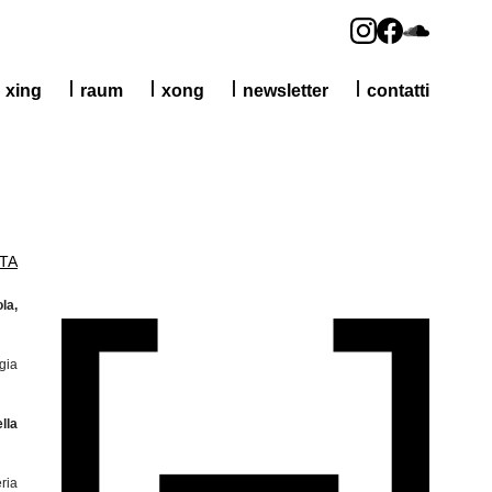
xing
raum
xong
newsletter
contatti
TA
la,
gia
lla
ria