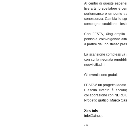
Al centro di queste esperien
live arts lo spettatore è c
performance è un ponte tra 
conoscenza. Cambia lo sguard
compagno, coabitante, test
Con FESTA, Xing amplia la 
penisola, coinvolgendo altre
a partire da uno stesso pres
La scansione complessiva s
con cui la neonata repubblic
nuovi cittadini.
Gli eventi sono gratuiti.
FESTA è un progetto ideato 
Ciascun evento è accompa
collaborazione con NERO E
Progetto gr
afico: Marco Cas
Xing info
info@xing.it
***