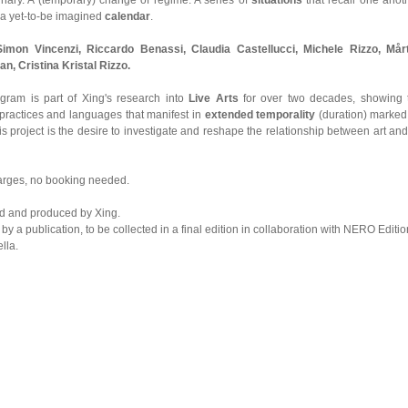
dinary. A (temporary) change of regime. A series of
situations
that recall one anoth
 a yet-to-be imagined
calendar
.
Simon Vincenzi, Riccardo Benassi, Claudia Castellucci, Michele Rizzo, Mår
, Cristina Kristal Rizzo.
ram is part of Xing's research into
Live Arts
for over two decades, showing 
practices and languages that manifest in
extended temporality
(duration) marked
this project is the desire to investigate and reshape the relationship between art and
charges, no booking needed.
ed and produced by Xing.
 a publication, to be collected in a final edition in collaboration with NERO Editio
lla.