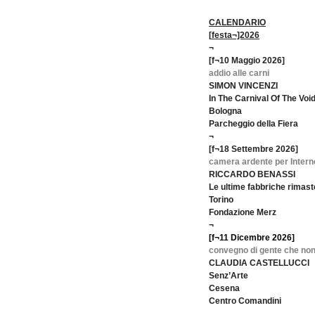
CALENDARIO
[
f
esta¬]20
26
¬
[f¬10 Maggio 2026]
addio alle carni
SIMON VINCENZI
In The Carnival Of The Voi
Bologna
Parcheggio della Fiera
¬
[f¬18 Settembre 2026]
camera ardente per Intern
RICCARDO BENASSI
Le ultime fabbriche rimaste
Torino
Fondazione Merz
¬
[f¬11 Dicembre 2026]
convegno di gente che non 
CLAUDIA CASTELLUCCI
Senz’Arte
Cesena
Centro Comandini