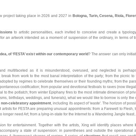
ew project taking place in 2026 and 2027 in
Bologna, Turin, Cesena, Riola, Flore
issions
to artistic personalities, each invited to conceive and create a typology
for an artwork intended as a moment of suspension of the ordinary, in terms of t
 idea, of ‘FESTA’ exist within our contemporary world
? The answer can only initiat
and multifaceted as it is misunderstood, overused, and neglected is perhap
 break from work to the most banal interpretation of the party; from the picnic to 
dopted by regimes to celebrate themselves or their founding myths; from the par
spontaneous codification; from popular and devotional festivals to raves (now illegal
tival to the potlatch; from winter Epiphany fires to the most intimate dimension of pri
isms, birthdays, weddings, and funerals), what we would like to borrow is only the c
d
non-celebratory appointment
, including its aspect of 'waste'. The horizon of poss
ted artists for FESTA are preparing unusual appointments: from a Farewell to Flesh, 
longer need Art; from a lying-in-state for the Internet to a Wandering Jangle feast..
on for entertainment. Together with the artists, Xing will identify places where
accompany a state of suspension: in parentheses and outside the operational 