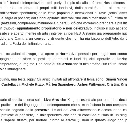
 più banale interpretazione del party; dal pic-nic alla più ambiziosa dimensi
elebrarsi o celebrare i propri miti fondativi; dalla parata/parade alle marce
odificazione spontanea; dalle feste popolari e devozionali ai rave (ormai diven
dalla sagra al potlach; dai fuochi epifanici invernali fino alla dimensione più intima d
ri (battesimi, compleanni, matrimoni e funerali), ciò che vorremmo prendere a presti
un (nuovo)
appuntamento propiziatorio e non celebrativo
, incluso il suo aspett
ssibile è aperto, mentre gli artisti interpellati per FESTA stanno già preparando nu
ddio alle Carni, a un convegno di gente che non ha più bisogno dell’Arte; da 
ad una Festa del tintinnio errante.
nta occasioni di svago, ma
opere performative
pensate per luoghi non connot
agnino uno stare sospesi: tra parentesi e fuori dal cicli operativi e funzion
(temporaneo) di regime. Una serie di
situazioni
che si richiamano l’un l’altra, scan
io
da immaginare.
ndi, una festa oggi? Gli artisti invitati ad affrontare il tema sono:
Simon Vincen
 Castellucci, Michele Rizzo, Mårten Spångberg, Ashes Withyman, Cristina Kris
arte di quella ricerca sulle
Live Arts
che Xing ha esercitato per oltre due dece
 pratiche e dei linguaggi del contemporaneo che si manifestano in una
temporal
 spazio segnato dalla
presenza
. Le arti dal vivo attraversano e accomunano cor
e pratiche di pensiero, in un'esperienza che non si conclude e isola in un sing
e sapere situato, per ruotare intorno all’altrove (il
fuori
in quanto luogo non p