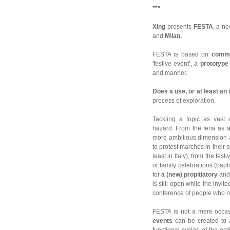
***
Xing
presents
FESTA
, a n
and
Milan.
FESTA is based on
comm
'festive event’, a
prototype
and manner.
Does a use, or at least an
process of exploration.
Tackling a topic as vast 
hazard. From the feria as a
more ambitious dimension a
to protest marches in their 
least in Italy); from the fes
or family celebrations (bapt
for
a (new) propitiatory
an
is still open while the invi
conference of people who no 
FESTA is not a mere occasi
events
can be created to 