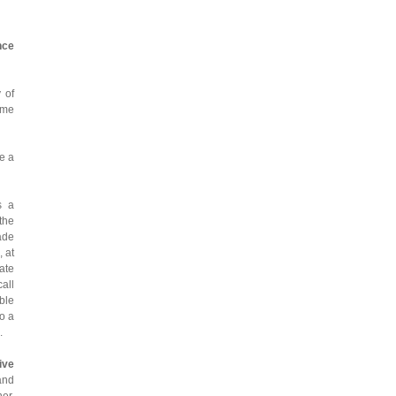
nce
 of
ime
e a
s a
the
ade
, at
vate
all
ible
to a
.
live
and