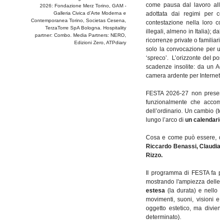
come pausa dal lavoro alla
2026: Fondazione Merz Torino, GAM -
Galleria Civica d’Arte Moderna e
adottata dai regimi per c
Contemporanea Torino, Societas Cesena,
contestazione nella loro c
TerzaTorre SpA Bologna. Hospitality
illegali, almeno in Italia); 
partner: Combo. Media Partners: NERO,
ricorrenze private o familia
Edizioni Zero, ATPdiary
solo la convocazione per 
‘spreco’. L’orizzonte del po
scadenze insolite: da un A
camera ardente per Internet 
FESTA 2026-27 non prese
funzionalmente che accomp
dell’ordinario. Un cambio 
lungo l’arco di
un calendar
Cosa e come può essere, qui
Riccardo Benassi, Claudia
Rizzo.
Il programma di FESTA fa p
mostrando l'ampiezza delle
estesa
(la durata) e nello
movimenti, suoni, visioni 
oggetto estetico, ma divien
determinato).