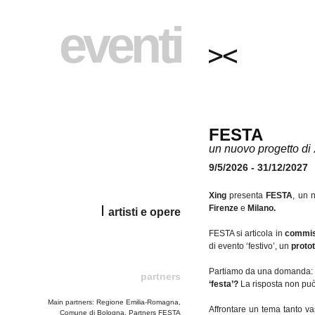
eventi
FESTA
un nuovo progetto di
9/5/2026 - 31/12/2027
Xing
presenta
FESTA
, un 
Firenze
e
Milano.
artisti e opere
FESTA si articola in
commiss
di evento ‘festivo’, un
proto
Partiamo da una domanda
partners
‘festa’?
La risposta non può
Main partners: Regione Emilia-Romagna,
Affrontare un tema tanto vas
Comune di Bologna. Partners FESTA