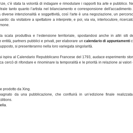
ze, c’è stata la volontà di indagare e rimodulare i rapporti tra arte e pubblico. Ne
entrale tanto quanto l’artista nel bilanciamento e corresponsione dell'accadimento.
diverse intenzionalità e soggettività, così l'arte è una negoziazione, un percorso
o: da visitatore a spettatore a interprete, e poi, via via, interlocutore, ricercato
imone.
scala produttiva e l’estensione territoriale, spostandosi anche in altri siti de
 entità, partners pubblici e privati, per elaborare un
calendario di appuntamenti
c
upposto, si presenteranno nella loro variegata singolarità.
i ispira al Calendario Repubblicano Francese del 1793, audace esperimento stor
a cercò di rifondare e rinominare la temporalità e le priorità in relazione ai valori
e prodotto da Xing.
gnato da una pubblicazione, che confluirà in un’edizione finale realizzata
ditions.
ella.