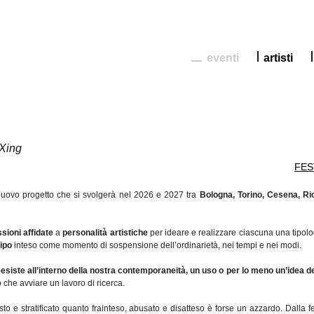
eventi
artisti
 Xing
FES
nuovo progetto che si svolgerà nel 2026 e 2027
tra
Bologna, Torino, Cesena, Rio
ioni affidate
a
personalità artistiche
per ideare e realizzare ciascuna una tipolo
tipo
inteso come momento di sospensione dell’ordinarietà, nei tempi e nei modi.
:
esiste all’interno della nostra contemporaneità, un uso o per lo meno un’idea de
 che avviare un lavoro di ricerca.
to e stratificato quanto frainteso, abusato e disatteso è forse un azzardo. Dalla fe