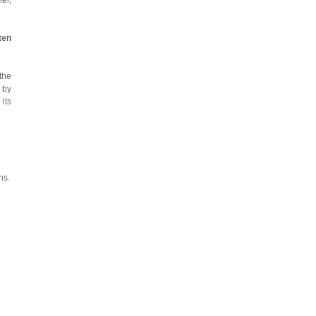
er,
ten
the
 by
 its
ns.