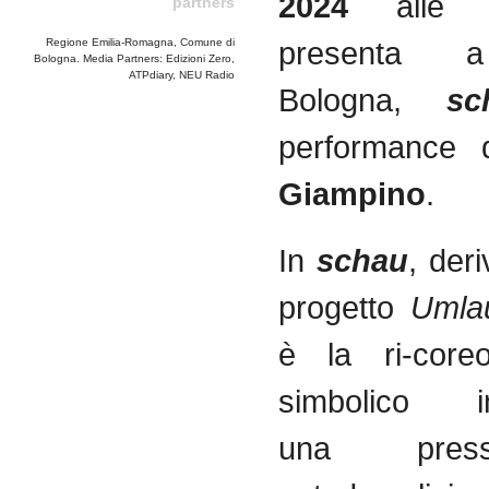
2024
alle
partners
present
Regione Emilia-Romagna, Comune di
Bologna. Media Partners: Edizioni Zero,
ATPdiary, NEU Radio
Bologna,
sc
performance
Giampino
.
In
schau
, der
progetto
Umla
è la ri-coreo
simbolico in
una pres