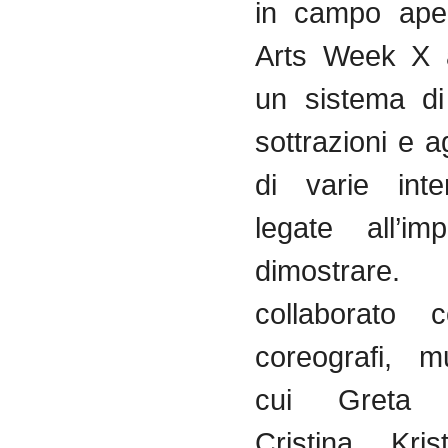
in campo aper
Arts Week X 
un sistema di
sottrazioni e 
di varie inte
legate all’im
dimostra
collaborato c
coreografi, mu
cui Greta Fr
Cristina Kris