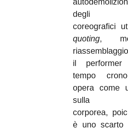
autodemoliz
degli st
coreografici uti
quoting
, me
riassemblaggi
il performer
tempo crono
opera come u
sulla gen
corporea, poic
è uno scarto 