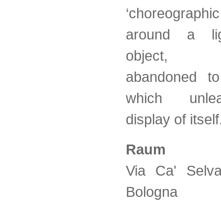
‘choreographi
around a lig
object, s
abandoned to 
which unle
display of itself
Raum
Via Ca' Selva
Bologna