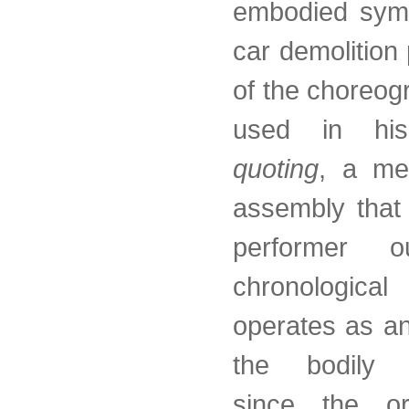
embodied symb
car demolition
of the choreog
used in hi
quoting
, a me
assembly that
performer o
chronologica
operates as a
the bodily g
since the or