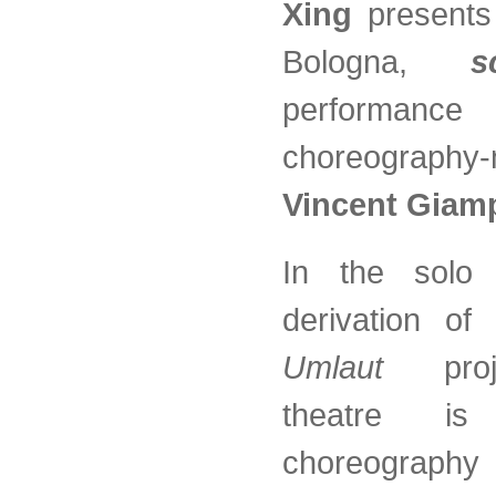
Xing
present
Bologna,
s
performanc
choreography
Vincent Giam
In the sol
derivation of
Umlaut
proje
theatre i
choreograp