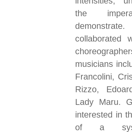
intensities, u
the imper
demonstrat
collaborated w
choreographer
musicians incl
Francolini, Cris
Rizzo, Edoard
Lady Maru. G
interested in th
of a sys